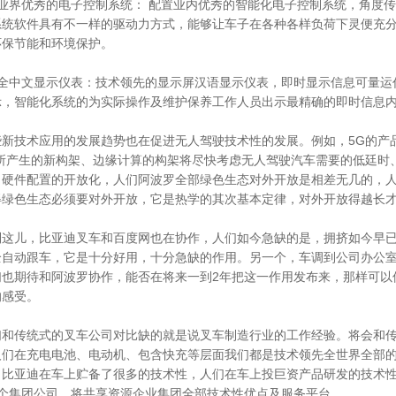
、业界优秀的电子控制系统： 配置业内优秀的智能化电子控制系统，
角度传
系统软件具有不一样的驱动力方式，能够让车子在各种各样负荷下灵便充
环保节能和环境保护。
、全中文显示仪表：技术领先的显示屏汉语显示仪表，即时显示信息可量运
示，智能化系统的为实际操作及维护保养工作人员出示最精确的即时信息
些新技术应用的发展趋势也在促进无人驾驶技术性的发展。例如，5G的产
G所产生的新构架、边缘计算的构架将尽快考虑无人驾驶汽车需要的低廷时
，硬件配置的开放化，人们阿波罗全部绿色生态对外开放是相差无几的，
得绿色生态必须要对外开放，它是热学的其次基本定律，对外开放得越长
到这儿，比亚迪叉车和百度网也在协作，人们如今急缺的是，拥挤如今早
全自动跟车，它是十分好用，十分急缺的作用。另一个，车调到公司办公
们也期待和阿波罗协作，能否在将来一到2年把这一作用发布来，那样可以
的感受。
们和传统式的叉车公司对比缺的就是说叉车制造行业的工作经验。将会和
人们在充电电池、电动机、包含快充等层面我们都是技术领先全世界全部
，比亚迪在车上贮备了很多的技术性，人们在车上投巨资产品研发的技术
1个集团公司，将共享资源企业集团全部技术性优点及服务平台。