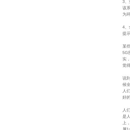
3
该
为
4
提
某
5
实
觉
说
候
人
好
人
是
上
属