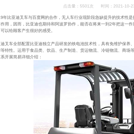
点击量：5501次
时间：2021-10-2
019年比亚迪叉车与百度网的合作，无人车行业现阶段急缺提升的技术性
车作用，因而，比亚迪也期待和阿波罗协作，能否在将来一到2年把这一作
，可以给顾客产生很好的感受。
亚迪叉车
全部配置比亚迪独立产品研发的铁电池技术性，具有免维护保养、
用等特性。运用于食品类、饮品、生产制造、货运物流、冷链物流、商场
车系开展简易详细介绍：