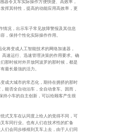
感器
令叉车实际操作方便快捷、高效率，
分发挥其特性，提高的动能应用高效率，更
作情况，出示车子常见故障警报及其信息
内容，保持个性化实际操作作用。
品化将变成人工智能技术的网络加速器，
、高速运行、迅速管理决策的作用要求。确
人们那时候对外开放阿波罗的那时候，都是
才有最长最強的活力。
已变成大城市的常态化，期待在拥挤的那时
室，能否全自动泊车，全自动拿车。因而，
保持小车的自主创新，可以给顾客产生很
传统式叉车在认同度上给人的觉得不同，可
的叉车同行业。也有人们在技术性的贮备
性人们会同歩移殖到叉车上去，由于人们同