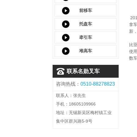
前移车
2
托盘车
拿
新
牵引车
比
堆高车
使
数
联系名勋叉车
咨询热线：
0510-88278823
联系人：张先生
手机：18605109966
地址：无锡新吴区梅村镇工业
集中区群兴路5-9号