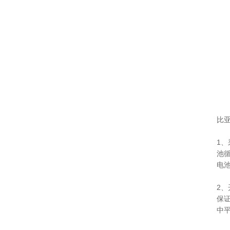
比
1
池
电
2
保
中