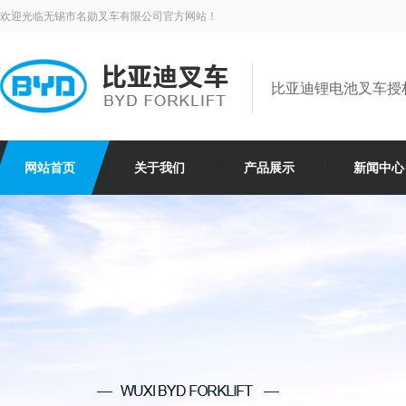
欢迎光临无锡市名勋叉车有限公司官方网站！
比亚迪锂电池叉车授
网站首页
关于我们
产品展示
新闻中心