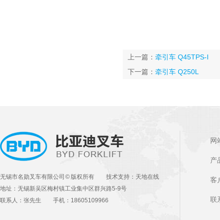
上一篇：
牵引车 Q45TPS-I
下一篇：
牵引车 Q250L
网
产
无锡市名勋叉车有限公司 © 版权所有 技术支持：天地在线
客
地址：无锡新吴区梅村镇工业集中区群兴路5-9号
联
联系人：张先生 手机：18605109966