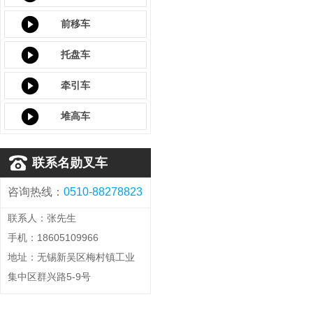
前移车
托盘车
牵引车
堆高车
联系名勋叉车
咨询热线：
0510-88278823
联系人：张先生
手机：18605109966
地址：无锡新吴区梅村镇工业
集中区群兴路5-9号